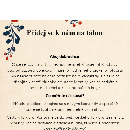
Přidej se k nám na tábor
Ahoj dobrodruzi!
Chceme vás pozvat na nezapomenutelný týden plný zábavy,
dobrodružství a objevování našeho nádherného českého folklóru!
Na našem táboře nejenže poznáte nové kamarády, ale také se
připojíte k cestě hluboko do srdce Moravy, kde se setkáte s
bohatou tradicí a kulturou našeho kraje.
Co můžete očekávat?
Přátelské setkání: Spojíme se s novými kamarády a společně
budeme tvořit nezapomenutelné vzpomínky.
Cesta k folklóru: Ponoříme se do světa českého folklóru, zejména z
Moravy, kde se dozvíme o tradiční hudbě, tancích a řemeslech,
které tvoří naše dědictví.