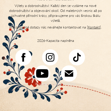
Výlety a dobrodružství: Každý den se vydáme na nové
dobrodružství a objevování okolí. Od malebných vesnic až po
úchvatné přírodní krásy, připravujeme pro vás širokou škálu
výletů.
Pro případné dotazy nás neváhejte kontaktovat na
[
Kontakt
]
.
2026-Kapacita naplněna
Powered by
Adobe Portfolio