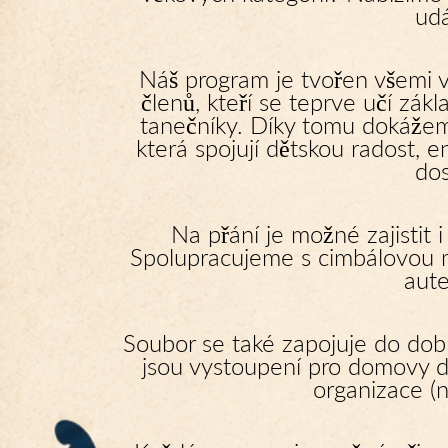
udá
Náš program je tvořen všemi 
členů, kteří se teprve učí zák
tanečníky. Díky tomu dokážem
která spojují dětskou radost, en
dos
Na přání je možné zajistit
Spolupracujeme s cimbálovou
aute
Soubor se také zapojuje do dob
jsou vystoupení pro domovy d
organizace (n