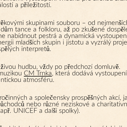
lostí a příležitostí.
věkovými skupinami souboru – od nejmenšíc
ladům tance a folkloru, až po zkušené dospěl
e nabídnout pestrá a dynamická vystoupení
ergii mladších skupin i jistotu a vyzrálý proj
pělých interpretů.
 i živou hudbu, vždy po předchozí domluvě.
 muzikou
CM Trnka
, která dodává vystoupen
ntickou atmosféru.
ročinných a společensky prospěšných akcí, j
ůchodců nebo různé neziskové a charitativn
apř. UNICEF a další spolky).