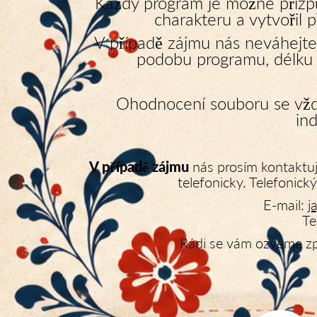
Každý program je možné přizpůs
charakteru a vytvořil p
V případě zájmu nás neváhejte
podobu programu, délku v
Ohodnocení souboru se vždy 
in
V případě zájmu
nás prosím kontaktuj
telefonicky. Telefonick
E-mail:
j
Te
Rádi se vám ozveme zpě