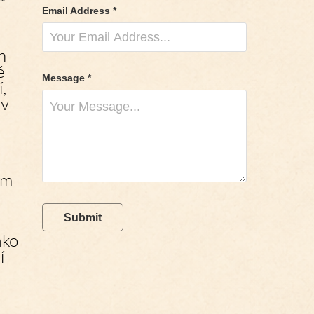
Email Address *
h
é
Message *
,
ev
ím
Submit
ako
í