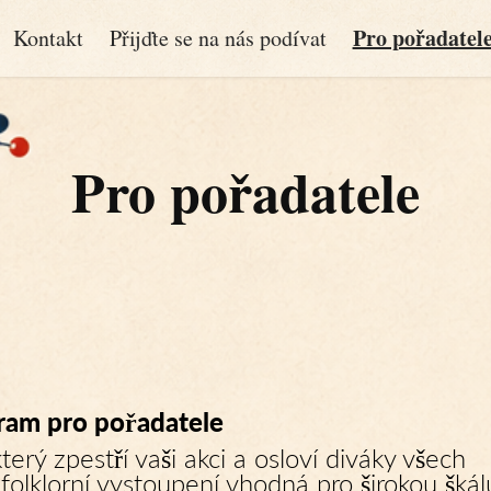
Pro pořadatel
Kontakt
Přijďte se na nás podívat
Pro pořadatele
ram
pro pořadatele
erý zpestří vaši akci a osloví diváky všech
folklorní vystoupení vhodná pro širokou škál