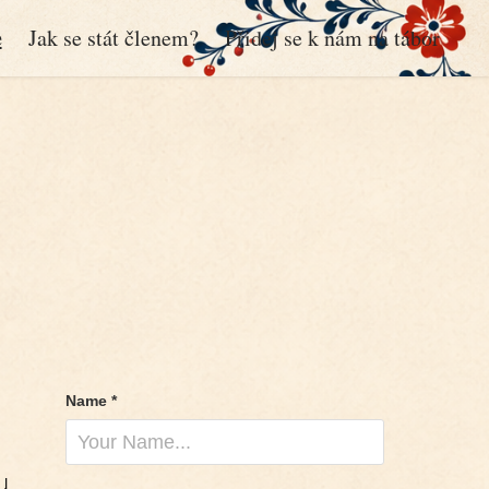
e
Jak se stát členem?
Přidej se k nám na tábor
Name *
u