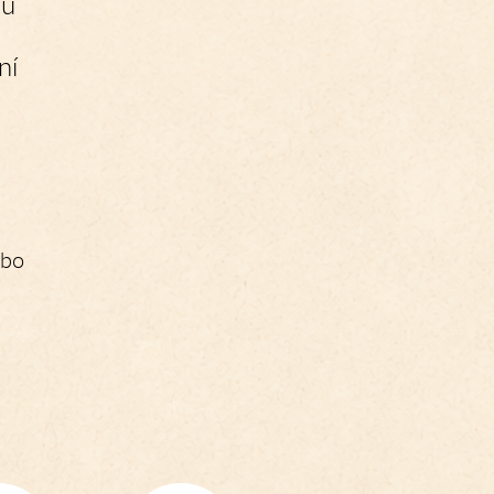
mu
ní
ebo