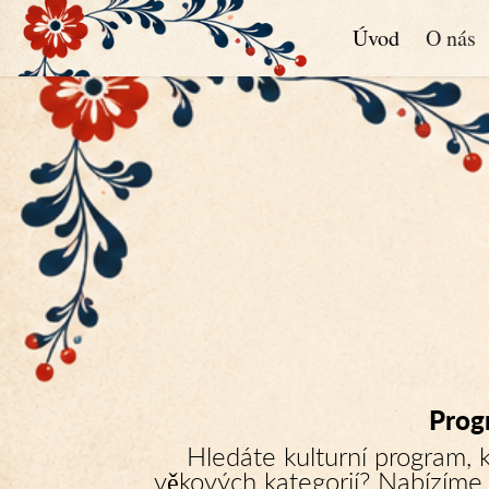
Úvod
O nás
Prog
Hledáte kulturní program, kt
věkových kategorií? Nabízíme 