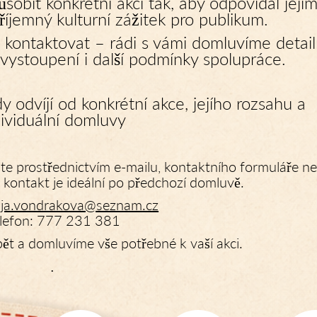
obit konkrétní akci tak, aby odpovídal její
říjemný kulturní zážitek pro publikum.
 kontaktovat – rádi s vámi domluvíme detail
ystoupení i další podmínky spolupráce.
odvíjí od konkrétní akce, jejího rozsahu a
dividuální domluvy
te prostřednictvím e-mailu, kontaktního formuláře n
ý kontakt je ideální po předchozí domluvě.
aja.vondrakova@seznam.cz
lefon: 777 231 381
t a domluvíme vše potřebné k vaší akci.
.